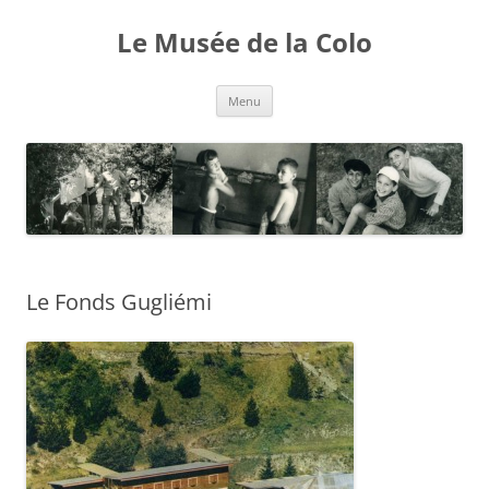
Aller
au
Le Musée de la Colo
contenu
Menu
Le Fonds Gugliémi