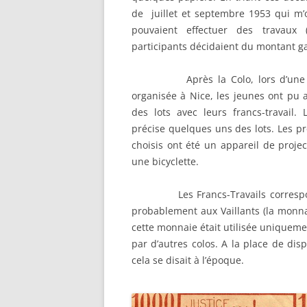
A
de juillet et septembre 1953 qui m’o
pouvaient effectuer des travaux (
A
participants décidaient du montant ga
A
Après la Colo, lors d’une s
A
organisée à Nice, les jeunes ont pu 
des lots avec leurs francs-travail. L’
A
précise quelques uns des lots. Les p
choisis ont été un appareil de projec
A
une bicyclette.
A
Les Francs-Travails correspo
A
probablement aux Vaillants (la monnai
cette monnaie était utilisée uniquement 
par d’autres colos. A la place de dis
cela se disait à l’époque.