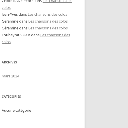
CHRISTIANE PERU
dans
Les chansons des
colos
Jean-Yves
dans
Les chansons des colos
Géramine
dans
Les chansons des colos
Géramine
dans
Les chansons des colos
Loubeyrat63-90s
dans
Les chansons des
colos
ARCHIVES
mars 2024
CATÉGORIES
Aucune catégorie