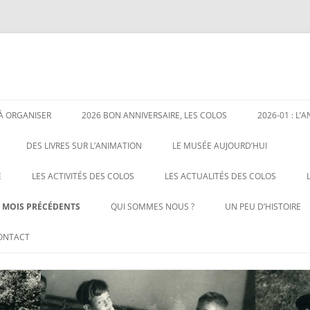
 À ORGANISER
2026 BON ANNIVERSAIRE, LES COLOS
2026-01 : L’
DES LIVRES SUR L’ANIMATION
LE MUSÉE AUJOURD’HUI
L’ANIMATION SOCIOCULTURELLE
E
LES ACTIVITÉS DES COLOS
LES ACTUALITÉS DES COLOS
LES ACCUEILS DE LOISIRS
LES ACTIVITÉS D’EXPRESSION
AUX COLOS, CITOYENS
S MOIS PRÉCÉDENTS
QUI SOMMES NOUS ?
UN PEU D’HISTOIRE
MANUELLE
LES PLUS RÉCENTS
CANICULE, RYTHMES SCOLAIRES
021 01 : LE RATTACHEMENT DE LA
1 – AVANT LA PREMI
ONTACT
LES CHANSONS DES COLOS
ET TOUJOURS PAS DE MINISTRE
EUNESSE À L’ÉDUCATION
2 – LE DÉBUT DES C
POUR LA JEUNESSE !
ATIONALE
LES JEUX DES COLOS
DISPOSITIF
021 06 : POUR LE REDÉMARRAGE
LES JEUX EN BOIS