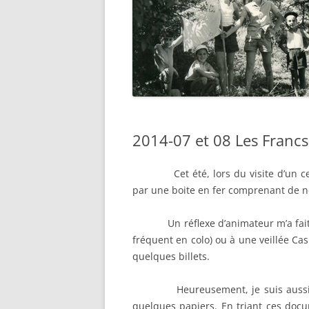
LETTRE OUVERTE DES
D
LES COLOS EN BD
LE FONDS COEX
CHERCHEURS DE L’ANIMATION
2
LES ROMANS DES COLOS
LE FONDS COURCELLES
M
LE FONDS GUGLIÉMI
2
C
LE FONDS JACKY JOBERT
2
LE FONDS SAINT-PASCAL
2014-07 et 08 Les Francs
D
LES PETITS FONDS
20
Cet été, lors du visite d’un centre
C
par une boite en fer comprenant de n
2
Un réflexe d’animateur m’a fait p
D
fréquent en colo) ou à une veillée Cas
C
quelques billets.
C
Heureusement, je suis aussi part
A
quelques papiers. En triant ces docum