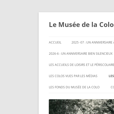
Aller
au
contenu
Le Musée de la Colo
ACCUEIL
2025 -07 : UN ANNIVERSAIRE
2026-6 : UN ANNIVERSAIRE BIEN SILENCIEUX
LES ACCUEILS DE LOISIRS ET LE PÉRISCOLAIR
COLLOQUE : AMÉNAGEMENT DU
LES COLOS VUES PAR LES MÉDIAS
LE
TEMPS SCOLAIRE ET ANIMATION
DES FILMS SUR LES COLOS
2
LES FONDS DU MUSÉE DE LA COLO
C
LE RECRUTEMENT ET LA
J
LES COLOS À LA TÉLÉVISION
LE FONDS BUCHARD
FORMATION DES ANIMATEURS
N
PÉRISCOLAIRES
LES COLOS AU CINÉMA
LE FONDS CEJAM
2